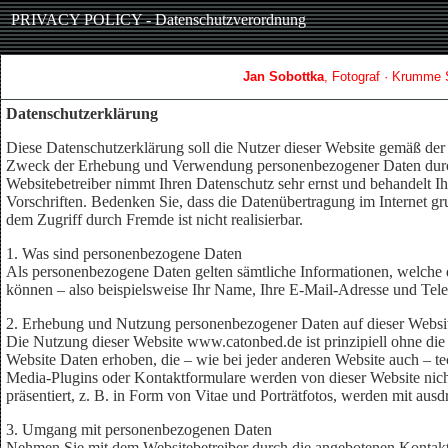
PRIVACY POLICY - Datenschutzverordnung
Jan Sobottka
, Fotograf · Krumme 
Datenschutzerklärung
Diese Datenschutzerklärung soll die Nutzer dieser Website gemäß
Zweck der Erhebung und Verwendung personenbezogener Daten durch 
Websitebetreiber nimmt Ihren Datenschutz sehr ernst und behandelt I
Vorschriften. Bedenken Sie, dass die Datenübertragung im Internet gr
dem Zugriff durch Fremde ist nicht realisierbar.
1. Was sind personenbezogene Daten
Als personenbezogene Daten gelten sämtliche Informationen, welche 
können – also beispielsweise Ihr Name, Ihre E-Mail-Adresse und Te
2. Erhebung und Nutzung personenbezogener Daten auf dieser Websi
Die Nutzung dieser Website www.catonbed.de ist prinzipiell ohne di
Website Daten erhoben, die – wie bei jeder anderen Website auch – te
Media-Plugins oder Kontaktformulare werden von dieser Website nich
präsentiert, z. B. in Form von Vitae und Porträtfotos, werden mit ausd
3. Umgang mit personenbezogenen Daten
Nehmen Sie mit dem Websitebetreiber durch die angebotenen Kontakt