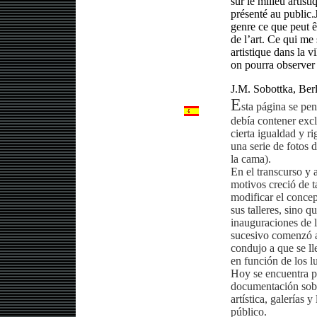
sur le milieu artisti
présenté au public.
genre ce que peut êt
de l’art. Ce qui me
artistique dans la v
on pourra observer 
J.M. Sobottka, Berl
E
sta página se p
debía contener excl
cierta igualdad y r
una serie de fotos 
la cama).
En el transcurso y 
motivos creció de t
modificar el concept
sus talleres, sino q
inauguraciones de l
sucesivo comenzó a
condujo a que se ll
en función de los l
Hoy se encuentra po
documentación sobre
artística, galerías 
público.