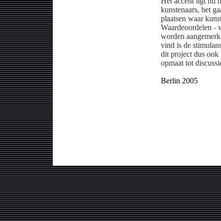
Het accent ligt nu 
kunstenaars, het ga
plaatsen waar kuns
Waardeoordelen - wa
worden aangemerkt 
vind is de stimulan
dit project dus oo
opmaat tot discussi
Berlin 2005