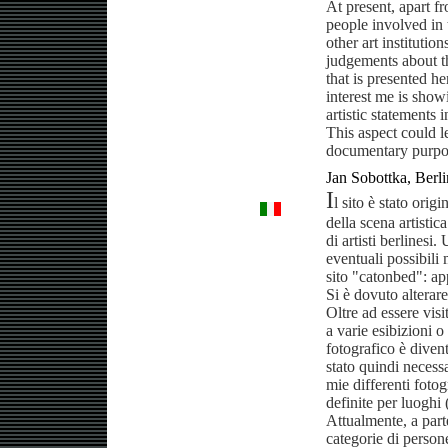
At present, apart f
people involved in 
other art institutio
judgements about t
that is presented he
interest me is show
artistic statements i
This aspect could le
documentary purpo
Jan Sobottka, Berl
I
l sito è stato ori
della scena artistic
di artisti berlinesi
eventuali possibili
sito "catonbed": app
Si è dovuto alterare
Oltre ad essere visit
a varie esibizioni o
fotografico è dive
stato quindi necessa
mie differenti fotog
definite per luoghi 
Attualmente, a parte
categorie di persone