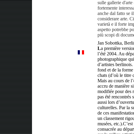
sulle gallerie d'arte
fortemente interessa
anche dal fatto se 
considerare arte. C
varietà e il forte im
aspetto potrebbe po
più scopi di docum
Jan Sobottka, Berl
L
a première versi
l’été 2004. Au dép
photographique qui 
d’artistes berlinois
fond et de la forme
chats (d’où le titre 
Mais au cours de l’
accru de manière si
modifiée pour des ra
pas été rencontrés 
aussi lors d’ouvert
culturelles. Par la 
de ces manifestatio
un classement rigou
musées, etc.).C’es
consacrée au départ