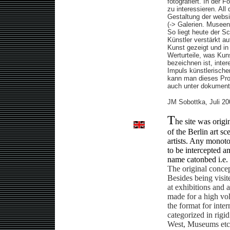
fotografiert. In der
zu interessieren. All 
Gestaltung der websi
(-> Galerien. Museen
So liegt heute der S
Künstler verstärkt a
Kunst gezeigt und in 
Werturteile, was Kun
bezeichnen ist, inte
Impuls künstlerische
kann man dieses Proj
auch unter dokument
JM Sobottka, Juli 20
T
he site was origi
of the Berlin art sc
artists. Any monoto
to be intercepted a
name catonbed i.e. 
The original concept
Besides being visit
at exhibitions and a
made for a high vo
the format for inte
categorized in rigid
West, Museums etc