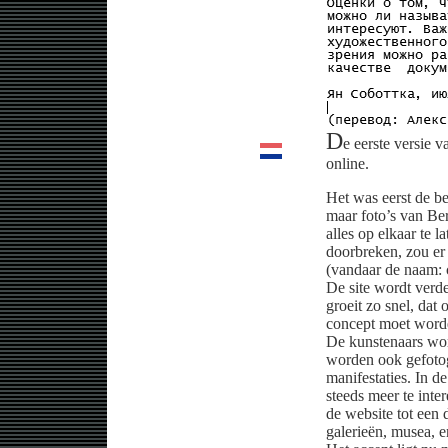
D
e eerste versie
online.
Het was eerst de b
maar foto’s van Ber
alles op elkaar te 
doorbreken, zou er
(vandaar de naam: 
De site wordt verd
groeit zo snel, dat
concept moet word
De kunstenaars word
worden ook gefotogr
manifestaties. In d
steeds meer te inte
de website tot een 
galerieën, musea, e