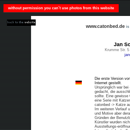
without permission you can`t use photos from this website
www.catonbed.de
is
Jan S
Krumme Str. 
ja
Die erste Version vo
Internet gestellt.
Ursprünglich war bei
gedacht, die ausschli
sollte. Eine gewisse 
eine Serie mit Katz
catonbed -> Katze au
Im weiteren Verlauf 
und Motive aber dera
Gründen der Benutzba
Künstler wurden nicht
Ausstellungs-eröffnu